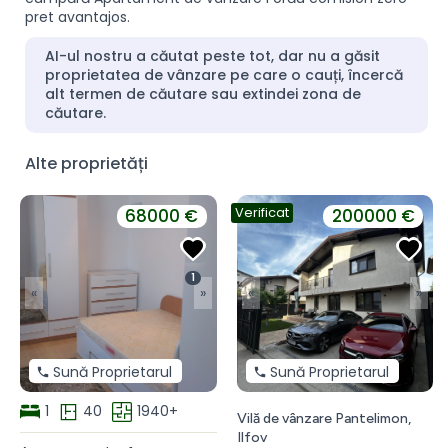
pret avantajos.
AI-ul nostru a căutat peste tot, dar nu a găsit
proprietatea de vânzare pe care o cauți, încercă
alt termen de căutare sau extindei zona de
căutare.
Alte proprietăți
Verificat
68000 €
200000 €
1
«
»
«
»
Sună Proprietarul
Sună Proprietarul
1
40
1940+
Vilă de vânzare Pantelimon,
Ilfov