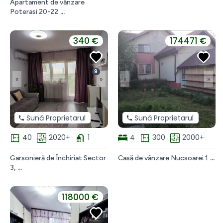
Apartament de vânzare
Poterasi 20-22
Apartament
de
vânzare
340 €
174471 €
Poterasi
București
9
«
»
«
»
Sună Proprietarul
Sună Proprietarul
40
2020+
1
4
300
2000+
Garsonieră de Închiriat Sector
Casă de vânzare Nucsoarei 1
Casă
3,
de
vânzare
Pitaru,
118000 €
Dâmbovița