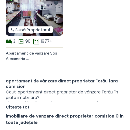
1
«
»
Sună Proprietarul
3
90
1977+
Apartament de vânzare Sos
Alexandria
Apartament
de
vânzare
Sos
apartament de vânzare direct proprietar Forău fara
Alexandria
comision
15
Cauți apartament direct proprietar de vânzare Forău în
București
piata imobiliara?
Fie că ești în căutare de apartament, garsoniera, teren,
Citește tot
casă de vacanță, o proprietate comercială sau o
proprietate permanentă, există multe anunțuri cu
Imobiliare de vanzare direct proprietar comision 0 în
apartament direct proprietar de vânzare care ar putea fi
toate județele
perfecte pentru tine. Aici puteți găsi apartament de