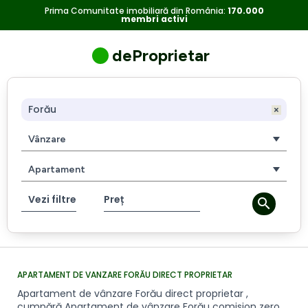
Apartament
Apartament
Prima Comunitate imobiliară din România:
170.000
membri activi
de
vânzare
de
Forău
deProprietar
direct
vanzare
proprietar
,
Forău
cumpără
Apartament
direct
Vânzare
de
vânzare
proprietar
Apartament
Forău
comision
Vezi filtre
Preț
zero
pret
avantajos.
APARTAMENT DE VANZARE FORĂU DIRECT PROPRIETAR
Apartament de vânzare Forău direct proprietar ,
cumpără Apartament de vânzare Forău comision zero