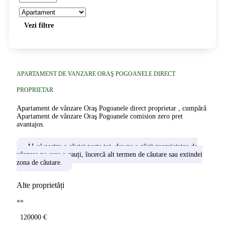
Vezi filtre
APARTAMENT DE VANZARE ORAŞ POGOANELE DIRECT
PROPRIETAR
Apartament de vânzare Oraş Pogoanele direct proprietar , cumpără
Apartament de vânzare Oraş Pogoanele comision zero pret
avantajos.
AI-ul nostru a căutat peste tot, dar nu a găsit proprietatea de
vânzare pe care o cauți, încercă alt termen de căutare sau extindei
zona de căutare.
Alte proprietăți
«
»
120000 €