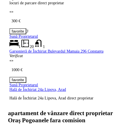
locuri de parcare direct proprietar
«
»
300 €
3
Sună Proprietarul
1
20
1
Garsonieră de Închiriat Bulevardul Mamaia
296 Constanța
Verificat
«
»
1000 €
Sună Proprietarul
Hală de Închiriat 24a Lipova,
Arad
Hală de Închiriat 24a Lipova, Arad direct proprietar
apartament de vânzare direct proprietar
Oraş Pogoanele fara comision