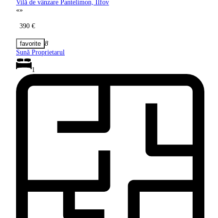
Vilă de vânzare Pantelimon, Ilfov
«
»
390 €
8
Sună Proprietarul
1