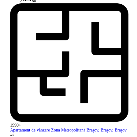
2
80
1990+
Apartament de vânzare Zona Metropolitană
Brașov, Brașov, Brașov
«
»