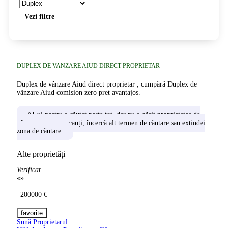
Vezi filtre
DUPLEX DE VANZARE AIUD DIRECT PROPRIETAR
Duplex de vânzare Aiud direct proprietar , cumpără Duplex de
vânzare Aiud comision zero pret avantajos.
AI-ul nostru a căutat peste tot, dar nu a găsit proprietatea de
vânzare pe care o cauți, încercă alt termen de căutare sau extindei
zona de căutare.
Alte proprietăți
Verificat
«
»
200000 €
Sună Proprietarul