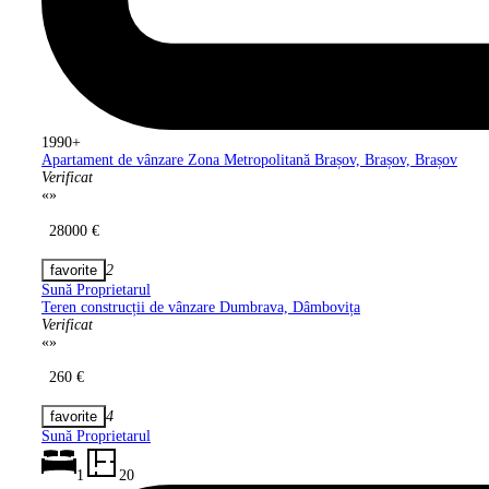
1990+
Apartament de vânzare Zona Metropolitană
Brașov, Brașov, Brașov
Verificat
«
»
28000 €
2
Sună Proprietarul
Teren construcții de vânzare Dumbrava,
Dâmbovița
Verificat
«
»
260 €
4
Sună Proprietarul
1
20