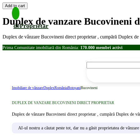
Duplex de vanzare Bucovineni di
deProprietar
Duplex de vânzare Bucovineni direct proprietar , cumpără Duplex de 
Prima Comunitate imobiliară din România:
170.000 membri activi
Imobiliare de vânzare
Duplex
România
Botoșani
Bucovineni
DUPLEX DE VANZARE BUCOVINENI DIRECT PROPRIETAR
Duplex de vânzare Bucovineni direct proprietar , cumpără Duplex de vâ
AI-ul nostru a căutat peste tot, dar nu a găsit proprietatea de vânzare