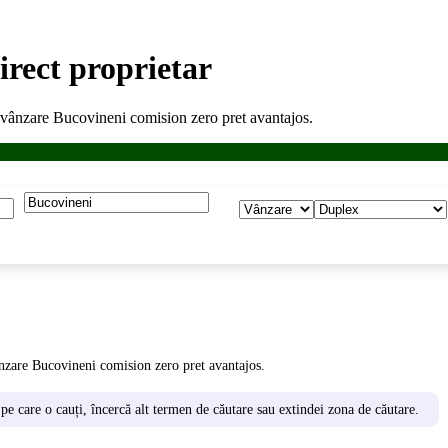
rect proprietar
vânzare Bucovineni comision zero pret avantajos.
nzare Bucovineni comision zero pret avantajos.
 pe care o cauți, încercă alt termen de căutare sau extindei zona de căutare.