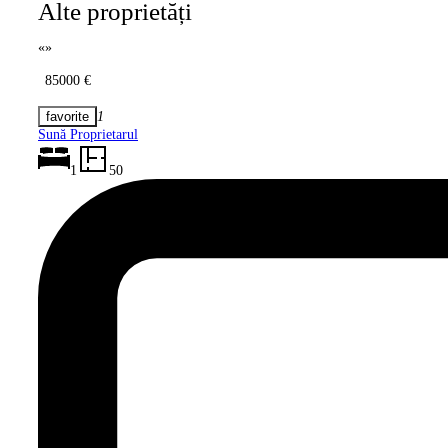
Alte proprietăți
«
»
85000 €
1
Sună Proprietarul
1
50