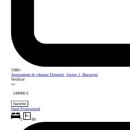
1980+
Apartament de vânzare Domenii, Sector
1, București
Verificat
«
»
249000 €
Sună Proprietarul
1
80