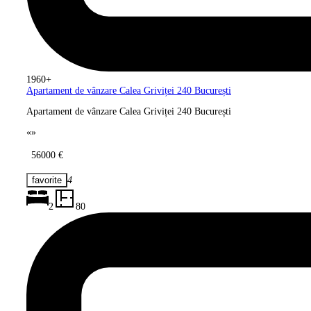
1960+
Apartament de vânzare Calea Griviței
240 București
Apartament de vânzare Calea Griviței 240 București
«
»
56000 €
4
2
80