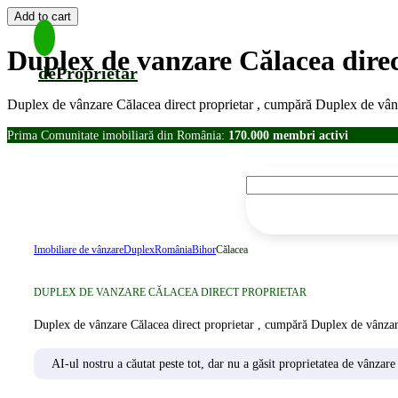
Duplex de vanzare Călacea direc
deProprietar
Duplex de vânzare Călacea direct proprietar , cumpără Duplex de vân
Prima Comunitate imobiliară din România:
170.000 membri activi
Imobiliare de vânzare
Duplex
România
Bihor
Călacea
DUPLEX DE VANZARE CĂLACEA DIRECT PROPRIETAR
Duplex de vânzare Călacea direct proprietar , cumpără Duplex de vânzar
AI-ul nostru a căutat peste tot, dar nu a găsit proprietatea de vânzare