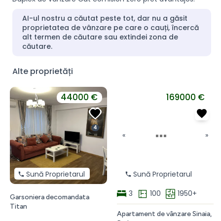
AI-ul nostru a căutat peste tot, dar nu a găsit
proprietatea de vânzare pe care o cauți, încercă
alt termen de căutare sau extindei zona de
căutare.
Alte proprietăți
44000 €
169000 €
4
«
»
Sună Proprietarul
Sună Proprietarul
3
100
1950+
Garsoniera decomandata
Titan
Apartament de vânzare Sinaia,
Garsoniera