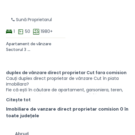
2019
Sună Proprietarul
1
50
1980+
Apartament de vânzare
Sectorul 3
Apartament
de
vânzare
2
duplex de vânzare direct proprietar Cut fara comision
camere
Cauți duplex direct proprietar de vânzare Cut în piata
direct
imobiliara?
proprietar
Fie că ești în căutare de apartament, garsoniera, teren,
Sectorul
casă de vacanță, o proprietate comercială sau o
Citește tot
3
proprietate permanentă, există multe anunțuri cu duplex
București
direct proprietar de vânzare care ar putea fi perfecte
Imobiliare de vanzare direct proprietar comision 0 în
pentru tine. Aici puteți găsi duplex de vanzare direct
toate județele
proprietar în diferite zone din Cut în centru sau la periferie
direct de la proprietari fara comision.
Abrud