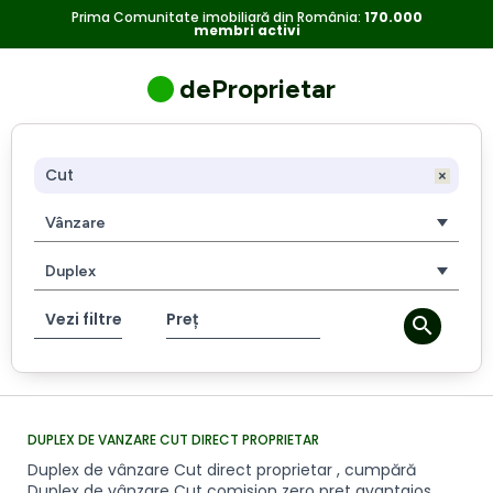
Duplex
Duplex
Prima Comunitate imobiliară din România:
170.000
membri activi
de
vânzare
de
Cut
deProprietar
direct
vanzare
proprietar
,
Cut
cumpără
Duplex
direct
Vânzare
de
vânzare
proprietar
Duplex
Cut
comision
Vezi filtre
Preț
zero
pret
avantajos.
DUPLEX DE VANZARE CUT DIRECT PROPRIETAR
Duplex de vânzare Cut direct proprietar , cumpără
Duplex de vânzare Cut comision zero pret avantajos.