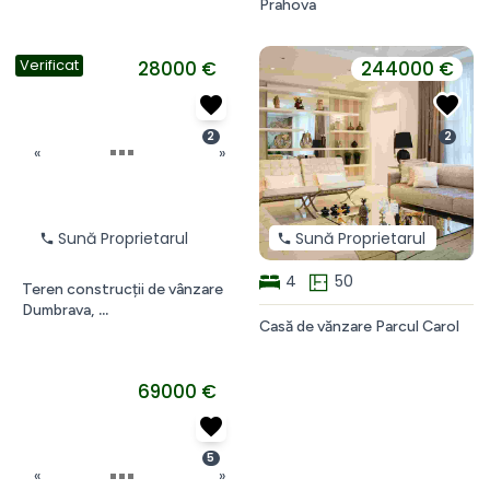
Prahova
decomandata
Titan
Verificat
28000 €
244000 €
2
2
«
»
Sună Proprietarul
Sună Proprietarul
4
50
Teren construcții de vânzare
Dumbrava,
Casă de vănzare Parcul Carol
Casă
de
vănzare
69000 €
Parcul
Carol
recent
5
renovata
«
»