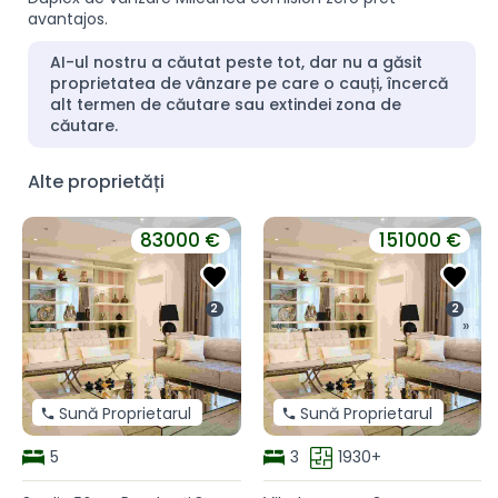
avantajos.
AI-ul nostru a căutat peste tot, dar nu a găsit
proprietatea de vânzare pe care o cauți, încercă
alt termen de căutare sau extindei zona de
căutare.
Alte proprietăți
83000 €
151000 €
2
2
«
»
Sună Proprietarul
Sună Proprietarul
5
3
1930+