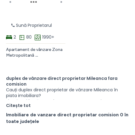
proprietar
«
»
Sectorul
3
București
Sună Proprietarul
2
80
1990+
Apartament de vânzare Zona
Metropolitană
duplex de vânzare direct proprietar Mileanca fara
comision
Cauți duplex direct proprietar de vânzare Mileanca în
piata imobiliara?
Fie că ești în căutare de apartament, garsoniera, teren,
Citește tot
casă de vacanță, o proprietate comercială sau o
proprietate permanentă, există multe anunțuri cu duplex
Imobiliare de vanzare direct proprietar comision 0 în
direct proprietar de vânzare care ar putea fi perfecte
toate județele
pentru tine. Aici puteți găsi duplex de vanzare direct
proprietar în diferite zone din Mileanca în centru sau la