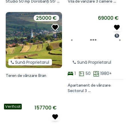
Studio 50 mp Dorobanți Str
Vila de vanzare 3 camere
Studio
Vila
de
de
vanzare
vanzare
25000 €
69000 €
direct
în
proprietar
comuna
220
Berceni
1
5
mp
3
«
»
Dorobanți
Camere,
-
2
Roma
băi,
33
cute
Sună Proprietarul
Sună Proprietarul
350mp
1
50
1980+
Teren de vânzare Bran
Teren
Apartament de vânzare
de
Sectorul 3
vânzare
Apartament
Bran
de
Verificat
vânzare
157700 €
2
camere
direct