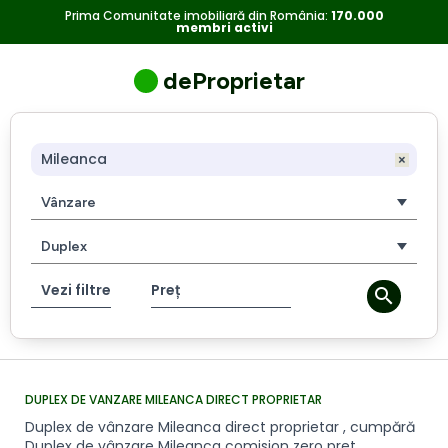
Duplex
Duplex
Prima Comunitate imobiliară din România:
170.000
membri activi
de
vânzare
de
Mileanca
deProprietar
direct
vanzare
proprietar
,
Mileanca
cumpără
Duplex
direct
Vânzare
de
vânzare
proprietar
Duplex
Mileanca
comision
Vezi filtre
Preț
zero
pret
avantajos.
DUPLEX DE VANZARE MILEANCA DIRECT PROPRIETAR
Duplex de vânzare Mileanca direct proprietar , cumpără
Duplex de vânzare Mileanca comision zero pret