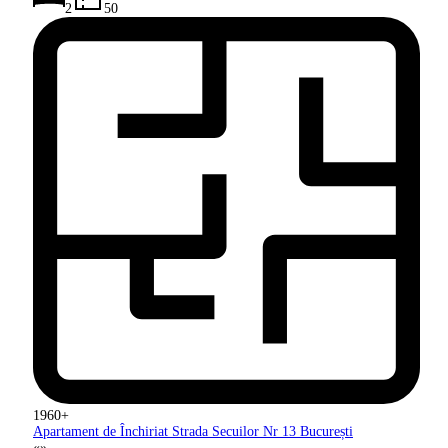
2
50
1960+
Apartament de Închiriat Strada Secuilor
Nr 13 București
«
»