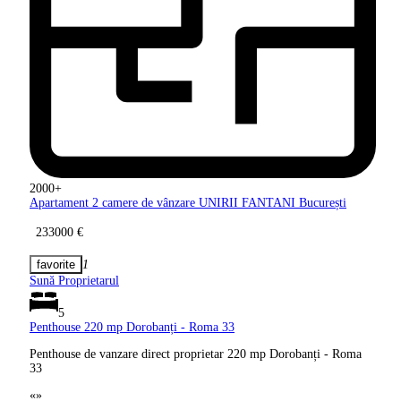
2000+
Apartament 2 camere de vânzare
UNIRII FANTANI București
233000 €
1
Sună Proprietarul
5
Penthouse 220 mp Dorobanți -
Roma 33
Penthouse de vanzare direct proprietar 220 mp Dorobanți - Roma
33
«
»