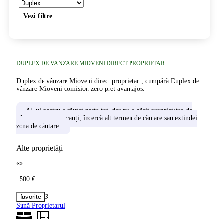
Vezi filtre
DUPLEX DE VANZARE MIOVENI DIRECT PROPRIETAR
Duplex de vânzare Mioveni direct proprietar , cumpără Duplex de
vânzare Mioveni comision zero pret avantajos.
AI-ul nostru a căutat peste tot, dar nu a găsit proprietatea de
vânzare pe care o cauți, încercă alt termen de căutare sau extindei
zona de căutare.
Alte proprietăți
«
»
500 €
3
Sună Proprietarul