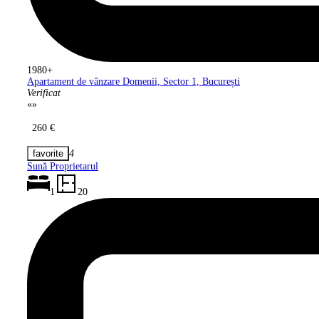
1980+
Apartament de vânzare Domenii, Sector
1, București
Verificat
«
»
260 €
4
Sună Proprietarul
1
20