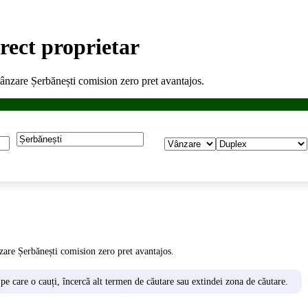
rect proprietar
ânzare Șerbănești comision zero pret avantajos.
are Șerbănești comision zero pret avantajos.
 pe care o cauți, încercă alt termen de căutare sau extindei zona de căutare.