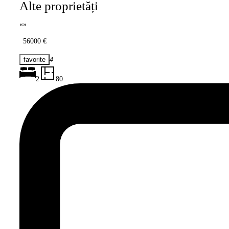
Alte proprietăți
«
»
56000 €
4
2
80