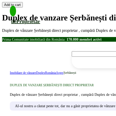
Duplex de vanzare Șerbănești di
deProprietar
Duplex de vânzare Șerbănești direct proprietar , cumpără Duplex de v
Prima Comunitate imobiliară din România:
170.000 membri activi
Imobiliare de vânzare
Duplex
România
Arges
Șerbănești
DUPLEX DE VANZARE ȘERBĂNEȘTI DIRECT PROPRIETAR
Duplex de vânzare Șerbănești direct proprietar , cumpără Duplex de vânz
AI-ul nostru a căutat peste tot, dar nu a găsit proprietatea de vânzare