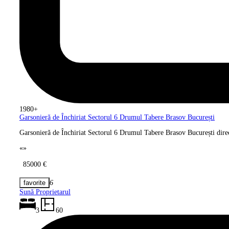
1980+
Garsonieră de Închiriat Sectorul 6
Drumul Tabere Brasov București
Garsonieră de Închiriat Sectorul 6 Drumul Tabere Brasov București direc
«
»
85000 €
6
Sună Proprietarul
3
60