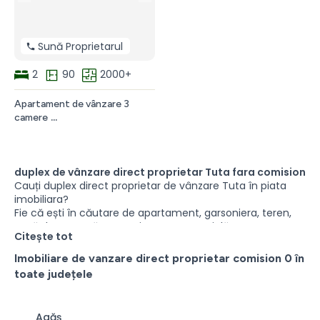
Brasov
București
direct
proprietar
Sună Proprietarul
2
90
2000+
Apartament de vânzare 3
camere
Apartament
de
vânzare
3
duplex de vânzare direct proprietar Tuta fara comision
camere
Cauți duplex direct proprietar de vânzare Tuta în piata
Soseaua
imobiliara?
Chitilei
Fie că ești în căutare de apartament, garsoniera, teren,
Sectorul
casă de vacanță, o proprietate comercială sau o
Citește tot
1
proprietate permanentă, există multe anunțuri cu duplex
cu
direct proprietar de vânzare care ar putea fi perfecte
Imobiliare de vanzare direct proprietar comision 0 în
2
pentru tine. Aici puteți găsi duplex de vanzare direct
toate județele
locuri
proprietar în diferite zone din Tuta în centru sau la
de
periferie direct de la proprietari fara comision.
parcare
Agăş