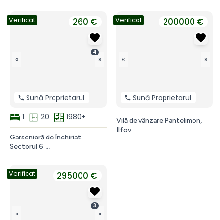
Vila
de
Verificat
Verificat
vanzare
260 €
200000 €
în
comuna
Berceni
4
3
«
»
«
»
Camere,
2
băi,
cute
Sună Proprietarul
Sună Proprietarul
350mp
1
20
1980+
Vilă de vânzare Pantelimon,
Ilfov
Garsonieră de Închiriat
Sectorul 6
Garsonieră
de
Verificat
Închiriat
295000 €
Sectorul
6
Drumul
3
Tabere
«
»