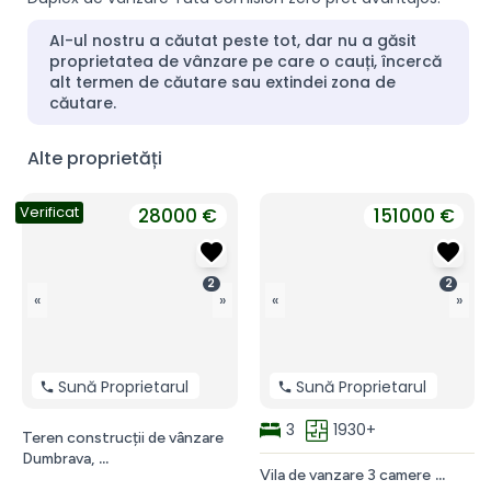
AI-ul nostru a căutat peste tot, dar nu a găsit
proprietatea de vânzare pe care o cauți, încercă
alt termen de căutare sau extindei zona de
căutare.
Alte proprietăți
Verificat
28000 €
151000 €
2
2
«
»
«
»
Sună Proprietarul
Sună Proprietarul
3
1930+
Teren construcții de vânzare
Dumbrava,
Vila de vanzare 3 camere