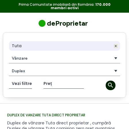
Duplex
Duplex
Prima Comunitate imobiliară din România:
170.000
membri activi
de
vânzare
de
Tuta
deProprietar
direct
vanzare
proprietar
,
Tuta
cumpără
Duplex
direct
de
vânzare
proprietar
Tuta
comision
Vezi filtre
Preț
zero
pret
avantajos.
DUPLEX DE VANZARE TUTA DIRECT PROPRIETAR
Duplex de vânzare Tuta direct proprietar , cumpără
Duplex de vânzare Tuta comision zero pret avantajos.