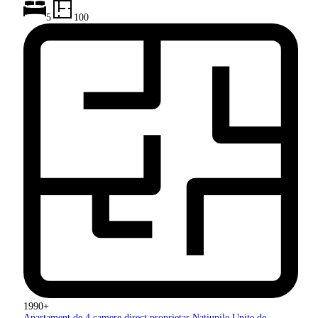
5
100
1990+
Apartament de 4 camere direct
proprietar Națiunile Unite de