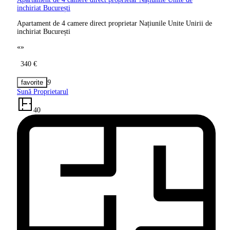
inchiriat București
Apartament de 4 camere direct proprietar Națiunile Unite Unirii de
inchiriat București
«
»
340 €
9
Sună Proprietarul
40