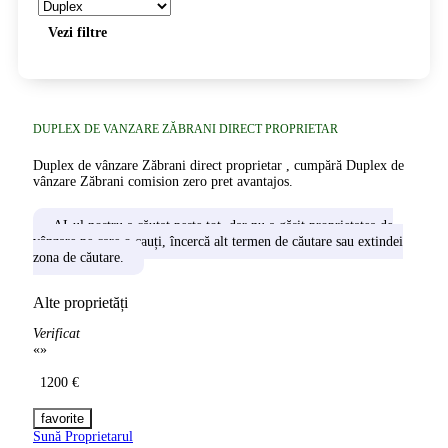
Vezi filtre
DUPLEX DE VANZARE ZĂBRANI DIRECT PROPRIETAR
Duplex de vânzare Zăbrani direct proprietar , cumpără Duplex de
vânzare Zăbrani comision zero pret avantajos.
AI-ul nostru a căutat peste tot, dar nu a găsit proprietatea de
vânzare pe care o cauți, încercă alt termen de căutare sau extindei
zona de căutare.
Alte proprietăți
Verificat
«
»
1200 €
Sună Proprietarul