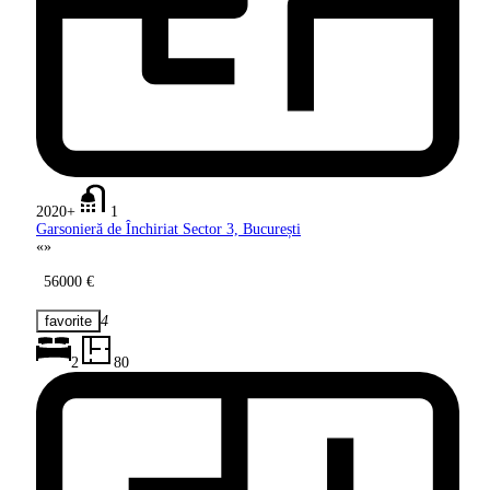
2020+
1
Garsonieră de Închiriat Sector 3,
București
«
»
56000 €
4
2
80