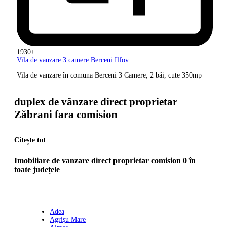
1930+
Vila de vanzare 3 camere
Berceni Ilfov
Vila de vanzare în comuna Berceni 3 Camere, 2 băi, cute 350mp
duplex de vânzare direct proprietar
Zăbrani fara comision
Citește tot
Cauți duplex direct proprietar de vânzare Zăbrani în piata
imobiliara?
Fie că ești în căutare de apartament, garsoniera, teren, casă de
Imobiliare de vanzare direct proprietar comision 0 în
vacanță, o proprietate comercială sau o proprietate permanentă,
toate județele
există multe anunțuri cu duplex direct proprietar de vânzare care ar
putea fi perfecte pentru tine. Aici puteți găsi duplex de vanzare direct
proprietar în diferite zone din Zăbrani în centru sau la periferie
direct de la proprietari fara comision.
Adea
Agrișu Mare
duplex de vânzare direct proprietar în Zăbrani