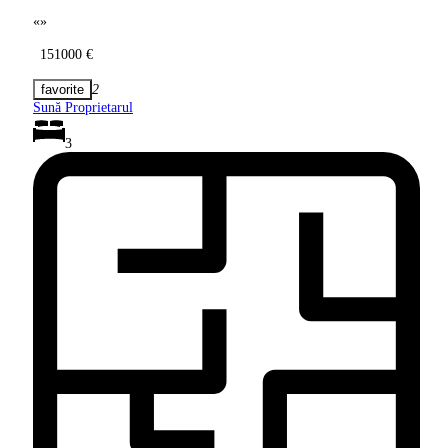
«
»
151000 €
2
Sună Proprietarul
3