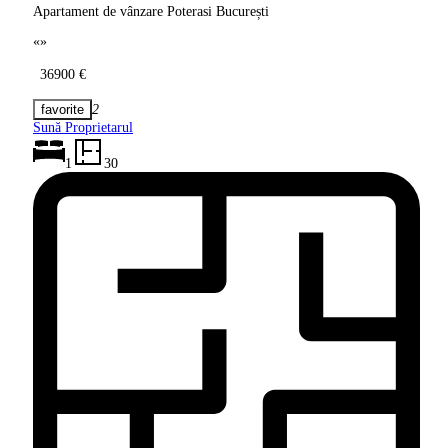
Apartament de vânzare Poterasi București
«
»
36900 €
2
Sună Proprietarul
1
30