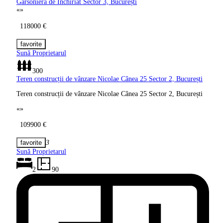
Garsonieră de Închiriat Sector 3,
București
«
»
118000 €
Sună Proprietarul
300
Teren construcții de vânzare Nicolae
Cânea 25 Sector 2, București
Teren construcții de vânzare Nicolae Cânea 25 Sector 2, București
«
»
109900 €
3
Sună Proprietarul
2
90