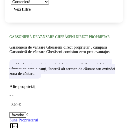
Vezi filtre
GARSONIERĂ DE VANZARE GHERĂSENI DIRECT PROPRIETAR
Garsonieră de vânzare Gherăseni direct proprietar , cumpără
Garsonieră de vânzare Gherăseni comision zero pret avantajos.
AI-ul nostru a căutat peste tot, dar nu a găsit proprietatea de
vânzare pe care o cauți, încercă alt termen de căutare sau extindei
zona de căutare.
Alte proprietăți
«
»
340 €
9
Sună Proprietarul