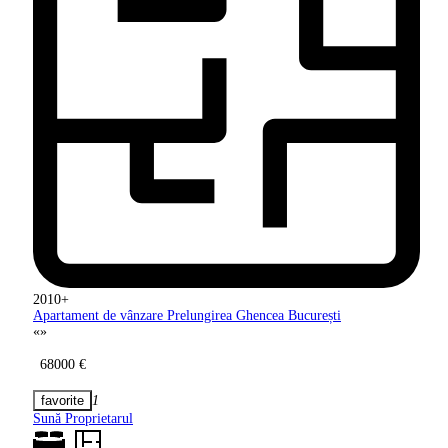
2010+
Apartament de vânzare Prelungirea Ghencea
București
«
»
68000 €
1
Sună Proprietarul