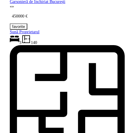
Garsonieră de Închiriat București
«
»
450000 €
Sună Proprietarul
3
140