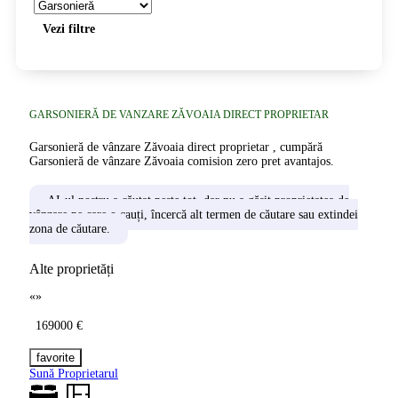
Vezi filtre
GARSONIERĂ DE VANZARE ZĂVOAIA DIRECT PROPRIETAR
Garsonieră de vânzare Zăvoaia direct proprietar , cumpără
Garsonieră de vânzare Zăvoaia comision zero pret avantajos.
AI-ul nostru a căutat peste tot, dar nu a găsit proprietatea de
vânzare pe care o cauți, încercă alt termen de căutare sau extindei
zona de căutare.
Alte proprietăți
«
»
169000 €
Sună Proprietarul