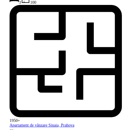
3
100
1950+
Apartament de vânzare Sinaia, Prahova
«
»